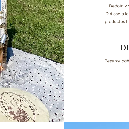
Bedoin y 
Diríjase a 
productos l
D
Reserva obli