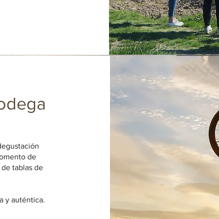
 bodega
degustación
 momento de
de tablas de
a y auténtica.