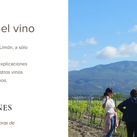
el vino
Limón, a sólo
explicaciones
stros vinos
vos.
NES
oras de