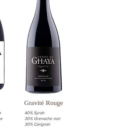
Gravité Rouge
n
40% Syrah
he
30% Grenache noir
30% Carignan