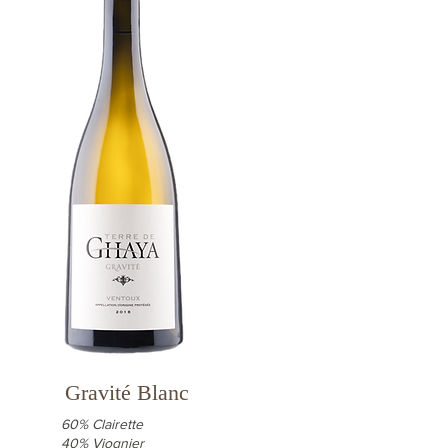
Gravité Blanc
60% Clairette
40% Viognier