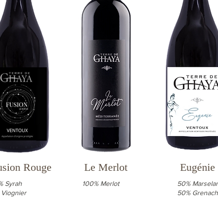
usion Rouge
Le Merlot
Eugénie
% Syrah
100% Merlot
50% Marsela
 Viognier
50% Grenac