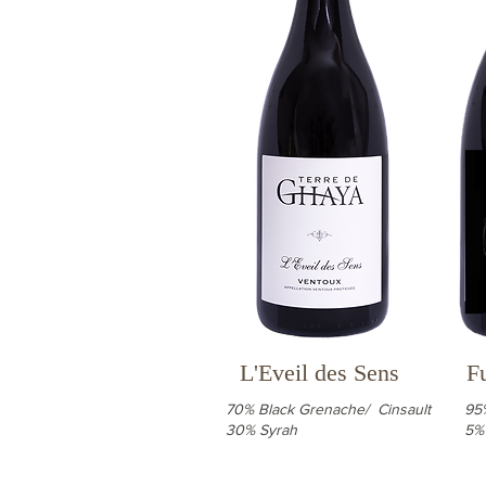
L'Eveil des Sens
F
70% Black Grenache/ Cinsault
95
30% Syrah
5%