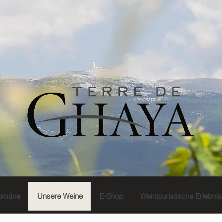
omäne
Unsere Weine
E-Shop
Weintouristische Erlebni