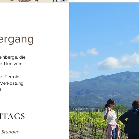
ergang
inberge, die
ur 1 km vom
 Terroirs,
 Verkostung
t.
ITAGS
8 Stunden