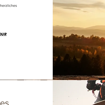
 herzliches
TOUR
des