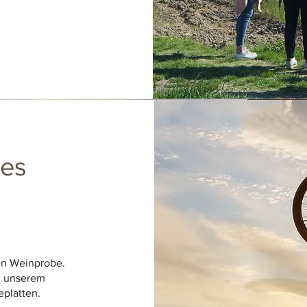
des
en Weinprobe.
n unserem
eplatten.