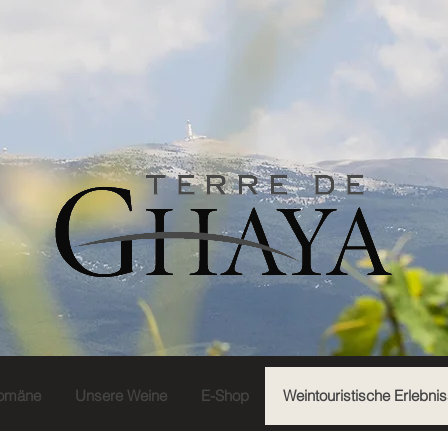
omäne
Unsere Weine
E-Shop
Weintouristische Erlebni