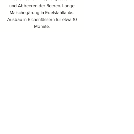
und Abbeeren der Beeren. Lange
Maischegärung in Edelstahltanks.
Ausbau in Eichenfässern für etwa 10
Monate.
Grad
14 % Vol.
Jahrgang
2020
Flasche 0,75 L.
Verkostung
Kleid:
Intensives, tiefes Rot.
Nase:
Aromatische und
intensive Nase, reife rote