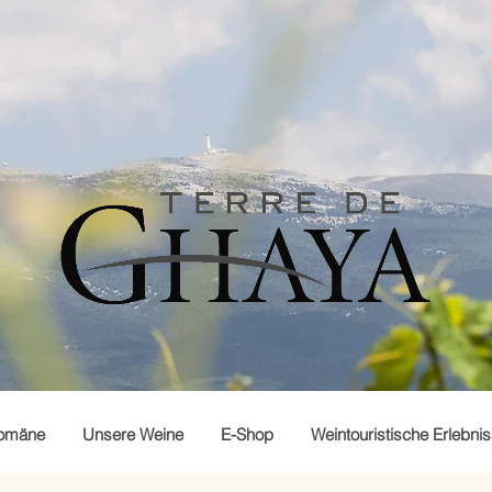
omäne
Unsere Weine
E-Shop
Weintouristische Erlebni