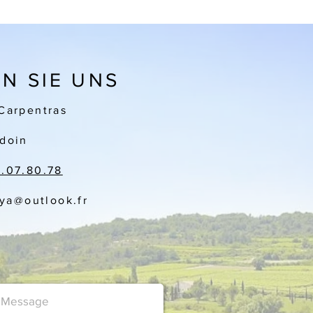
N SIE UNS
Carpentras
doin
3.07.80.78
aya
@outlook.fr