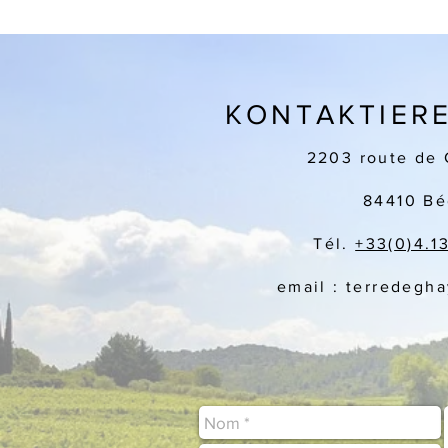
KONTAKTIERE
2203 route de 
84410 Bé
Tél.
+33(
0)4.1
email : terredegh