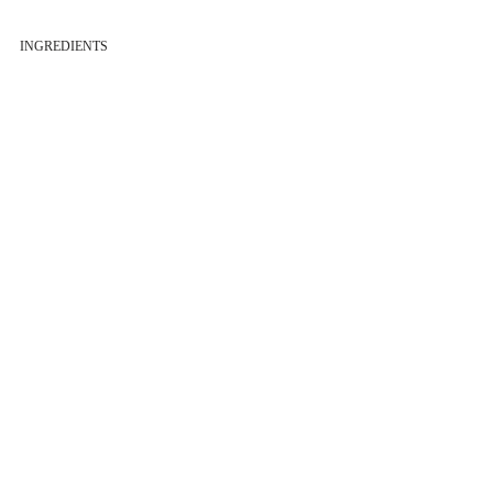
INGREDIENTS
Raisins, conservateurs (
sulfites
)
DECLARATION NUTRITIONNELLE
CONSOMMATION RESPONSABLE
Toujours consommer avec modération.