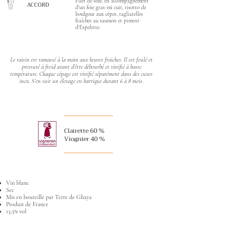
Filet de sole, en accompagnement
ACCORD
d'un foie gras-mi cuit, risotto de
boulgour aux cèpes, tagliatelles
fraîches au saumon et piment
d'Espelette.
Le raisin est ramassé à la main aux heures fraiches. Il est foulé et
pressuré à froid avant d’être débourbé et vinifié à basse
température. Chaque cépage est vinifié séparément dans des cuves
inox. S’en suit un élevage en barrique durant 6 à 8 mois.
Clairette 60 %
Viognier 40 %
Vin blanc
Sec
Mis en bouteille par Terre de Ghaya
Produit de France
13.5% vol