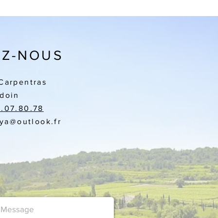
Z-NOUS
Carpentras
doin
3.07.80.78
aya
@outlook.fr