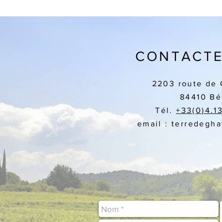
CONTACTE
2203 route de 
84410 Bé
Tél.
+33(
0)4.1
email : terredegh