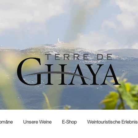
omäne
Unsere Weine
E-Shop
Weintouristische Erlebni