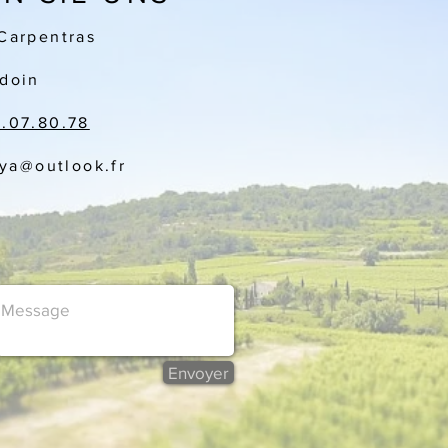
Carpentras
doin
3.07.80.78
aya
@outlook.fr
Envoyer