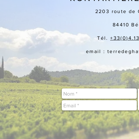
2203 route de 
84410 Bé
Tél.
+33(
0)4.1
email : terredegh